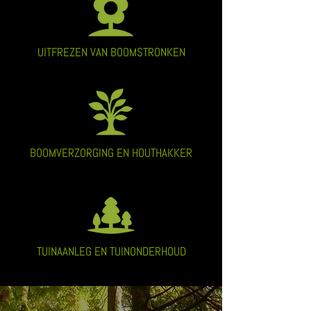
UITFREZEN VAN BOOMSTRONKEN
BOOMVERZORGING EN HOUTHAKKER
TUINAANLEG EN TUINONDERHOUD